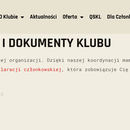
O Klubie
Aktualności
Oferta
QSKL
Dla Czło
I DOKUMENTY KLUBU
zej organizacji. Dzięki naszej koordynacji ma
klaracji członkowskiej
, która zobowiązuje Cię
o: