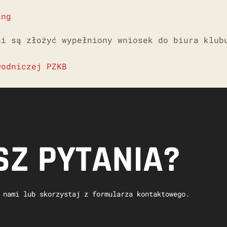
ing
ani
są złożyć wypełniony wniosek do biura klub
wodniczej PZKB
Z PYTANIA?
 nami lub skorzystaj z formularza kontaktowego.