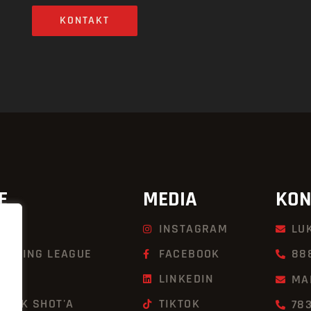
KONTAKT
E
MEDIA
KON
INSTAGRAM
LU
KBOXING LEAGUE
FACEBOOK
88
LINKEDIN
MA
UICK SHOT'A
TIKTOK
78