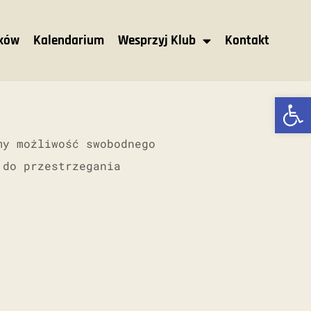
nków
Kalendarium
Wesprzyj Klub
Kontakt
Ot
my możliwość swobodnego
 do przestrzegania