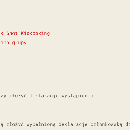
ck Shot Kickboxing
tana grupy
em
eży złożyć deklarację wystąpienia.
są złożyć wypełnioną deklarację członkowską d