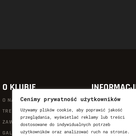
O KLUBIE
INFORMACJ
Cenimy prywatność użytkowników
O NAS
AKTUALNOŚCI
Używamy plików cookie, aby poprawić jakość
TRENERZY
QUICK SHOT KIC
przeglądania, wyświetlać reklamy lub treści
ZAWODNICY
OFERTA
dostosowane do indywidualnych potrzeb
użytkowników oraz analizować ruch na stronie.
GALERIA SŁAW
DLA CZŁONKÓW Q