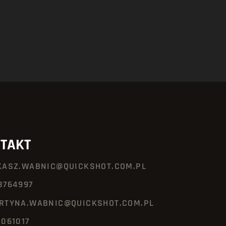
TAKT
KASZ.WABNIC@QUICKSHOT.COM.PL
8764997
RTYNA.WABNIC@QUICKSHOT.COM.PL
3061017