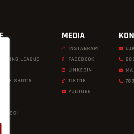
E
MEDIA
KON
INSTAGRAM
LU
KBOXING LEAGUE
FACEBOOK
88
LINKEDIN
MA
UICK SHOT'A
TIKTOK
78
YOUTUBE
TNOŚCI