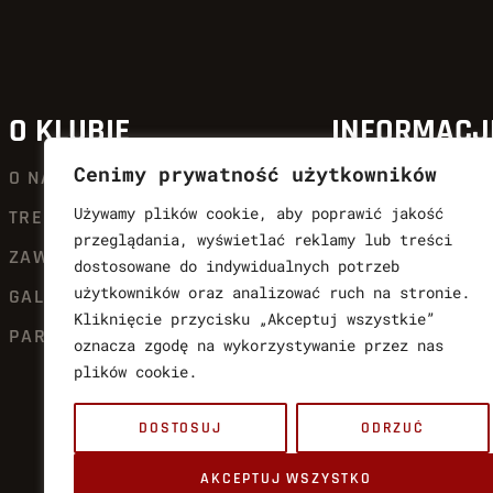
O KLUBIE
INFORMACJ
Cenimy prywatność użytkowników
O NAS
AKTUALNOŚCI
Używamy plików cookie, aby poprawić jakość
TRENERZY
QUICK SHOT KIC
przeglądania, wyświetlać reklamy lub treści
ZAWODNICY
OFERTA
dostosowane do indywidualnych potrzeb
użytkowników oraz analizować ruch na stronie.
GALERIA SŁAW
DLA CZŁONKÓW Q
Kliknięcie przycisku „Akceptuj wszystkie”
PARTNERZY
KALENDARIUM
oznacza zgodę na wykorzystywanie przez nas
plików cookie.
KONTAKT
POLITYKA PRYWA
DOSTOSUJ
ODRZUĆ
AKCEPTUJ WSZYSTKO