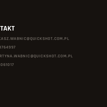
TAKT
KASZ.WABNIC@QUICKSHOT.COM.PL
8764997
RTYNA.WABNIC@QUICKSHOT.COM.PL
3061017