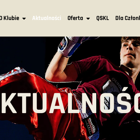
O Klubie
Aktualności
Oferta
QSKL
Dla Czło
KTUALNOŚ