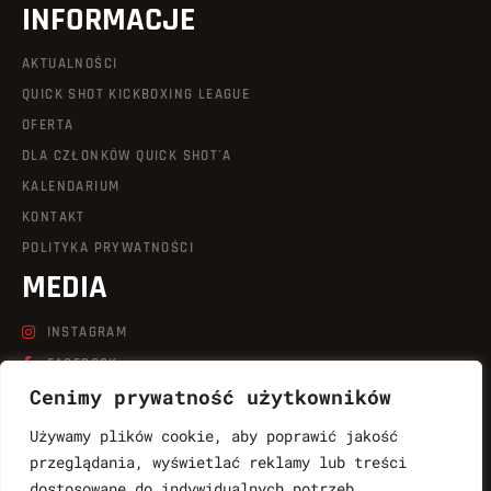
INFORMACJE
AKTUALNOŚCI
QUICK SHOT KICKBOXING LEAGUE
OFERTA
DLA CZŁONKÓW QUICK SHOT'A
KALENDARIUM
KONTAKT
POLITYKA PRYWATNOŚCI
MEDIA
INSTAGRAM
FACEBOOK
Cenimy prywatność użytkowników
LINKEDIN
TIKTOK
Używamy plików cookie, aby poprawić jakość
YOUTUBE
przeglądania, wyświetlać reklamy lub treści
dostosowane do indywidualnych potrzeb