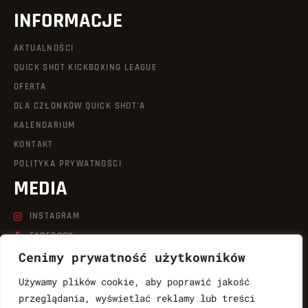
INFORMACJE
AKTUALNOŚCI
QUICK SHOT KICKBOXING LEAGUE
OFERTA
DLA CZŁONKÓW QUICK SHOT'A
KALENDARIUM
KONTAKT
POLITYKA PRYWATNOŚCI
MEDIA
INSTAGRAM
FACEBOOK
Cenimy prywatność użytkowników
LINKEDIN
TIKTOK
Używamy plików cookie, aby poprawić jakość
YOUTUBE
przeglądania, wyświetlać reklamy lub treści