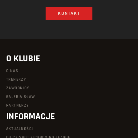
KONTAKT
O KLUBIE
O NAS
TRENERZY
ZAWODNICY
GALERIA SŁAW
PARTNERZY
INFORMACJE
AKTUALNOŚCI
QUICK SHOT KICKBOXING LEAGUE