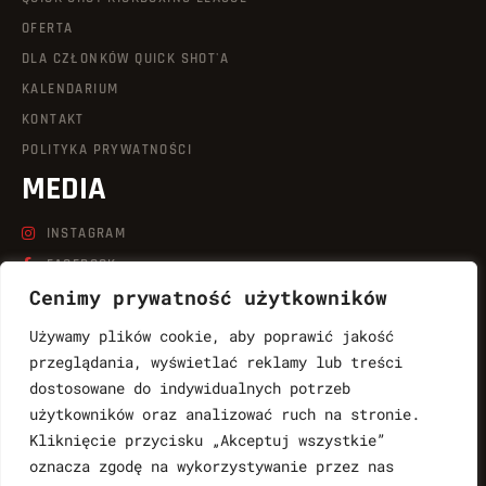
OFERTA
DLA CZŁONKÓW QUICK SHOT'A
KALENDARIUM
KONTAKT
POLITYKA PRYWATNOŚCI
MEDIA
INSTAGRAM
FACEBOOK
Cenimy prywatność użytkowników
LINKEDIN
TIKTOK
Używamy plików cookie, aby poprawić jakość
YOUTUBE
przeglądania, wyświetlać reklamy lub treści
dostosowane do indywidualnych potrzeb
KONTAKT
użytkowników oraz analizować ruch na stronie.
Kliknięcie przycisku „Akceptuj wszystkie”
LUKASZ.WABNIC@QUICKSHOT.COM.PL
oznacza zgodę na wykorzystywanie przez nas
888764997