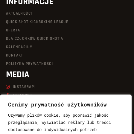
INFORMACJE
AKTUALNOŚCI
QUICK SHOT KICKBOXING LEAGUE
OFERTA
DLA CZŁONKÓW QUICK SHOT'A
KALENDARIUM
KONTAKT
POLITYKA PRYWATNOŚCI
MEDIA
INSTAGRAM
FACEBOOK
Cenimy prywatność użytkowników
LINKEDIN
TIKTOK
Używamy plików cookie, aby poprawić jakość
YOUTUBE
przeglądania, wyświetlać reklamy lub treści
dostosowane do indywidualnych potrzeb
KONTAKT