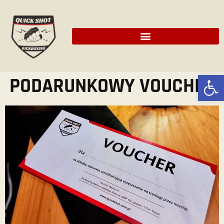
Ot
PODARUNKOWY VOUCHER