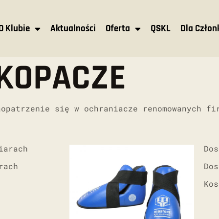
O Klubie
Aktualności
Oferta
QSKL
Dla Czło
KOPACZE
aopatrzenie się w ochraniacze renomowanych fi
iarach
Dos
orach
Dos
Kos