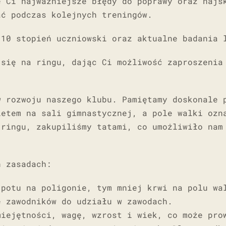
e Ci najważniejsze błędy do poprawy oraz najs
ać podczas kolejnych treningów.
 10 stopień uczniowski oraz aktualne badania 
 się na ringu, dając Ci możliwość zaproszenia
w rozwoju naszego klubu. Pamiętamy doskonale 
ietem na sali gimnastycznej, a pole walki ozn
 ringu, zakupiliśmy tatami, co umożliwiło nam
h zasadach:
 potu na poligonie, tym mniej krwi na polu wa
e zawodników do udziału w zawodach.
miejętności, wagę, wzrost i wiek, co może pro