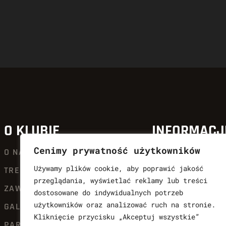
O KLUBIE
INFORMACJ
Cenimy prywatność użytkowników
O NAS
AKTUALNOŚCI
Używamy plików cookie, aby poprawić jakość
TRENERZY
QUICK SHOT KIC
przeglądania, wyświetlać reklamy lub treści
ZAWODNICY
OFERTA
dostosowane do indywidualnych potrzeb
użytkowników oraz analizować ruch na stronie.
GALERIA SŁAW
DLA CZŁONKÓW Q
Kliknięcie przycisku „Akceptuj wszystkie”
PARTNERZY
KALENDARIUM