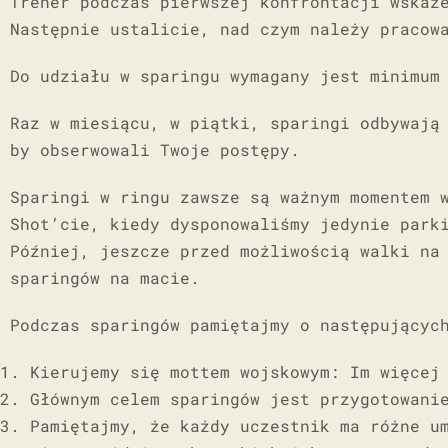
Trener podczas pierwszej konfrontacji wskaż
Następnie ustalicie, nad czym należy pracow
Do udziału w sparingu wymagany jest minimum
Raz w miesiącu, w piątki, sparingi odbywają
by obserwowali Twoje postępy.
Sparingi w ringu zawsze są ważnym momentem 
Shot’cie, kiedy dysponowaliśmy jedynie park
Później, jeszcze przed możliwością walki na
sparingów na macie.
Podczas sparingów pamiętajmy o następującyc
Kierujemy się mottem wojskowym: Im więcej
Głównym celem sparingów jest przygotowani
Pamiętajmy, że każdy uczestnik ma różne u