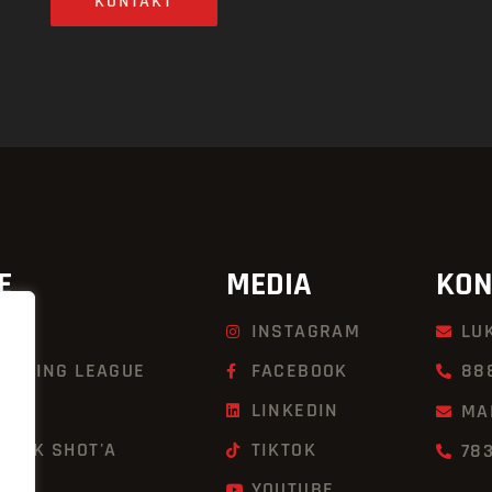
KONTAKT
E
MEDIA
KON
INSTAGRAM
LU
KBOXING LEAGUE
FACEBOOK
88
LINKEDIN
MA
UICK SHOT'A
TIKTOK
78
YOUTUBE