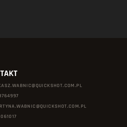
TAKT
KASZ.WABNIC@QUICKSHOT.COM.PL
8764997
RTYNA.WABNIC@QUICKSHOT.COM.PL
3061017