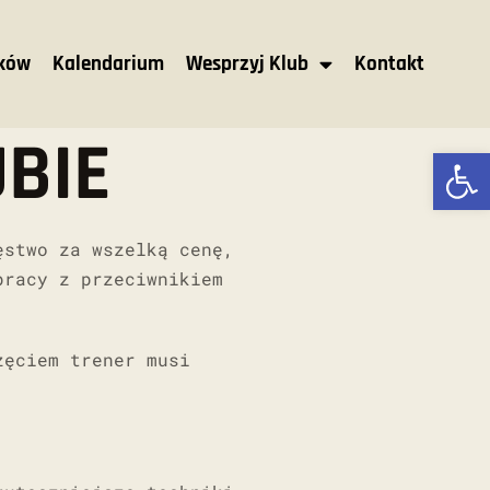
nków
Kalendarium
Wesprzyj Klub
Kontakt
BIE
Ot
ęstwo za wszelką cenę,
pracy z przeciwnikiem
zęciem trener musi