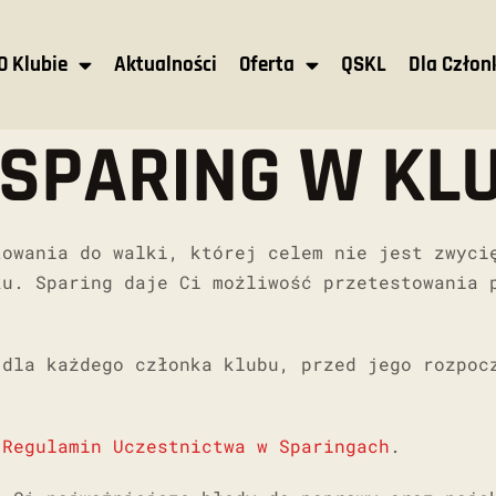
O Klubie
Aktualności
Oferta
QSKL
Dla Czło
SPARING W KLU
towania do walki, której celem nie jest zwyci
ku. Sparing daje Ci możliwość przetestowania 
 dla każdego członka klubu, przed jego rozpoc
y
Regulamin Uczestnictwa w Sparingach
.