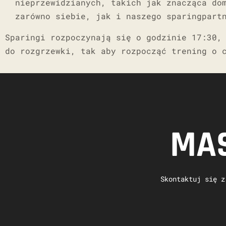
nieprzewidzianych, takich jak znacząca do
zarówno siebie, jak i naszego sparingpart
Sparingi rozpoczynają się o godzinie 17:30,
do rozgrzewki, tak aby rozpocząć trening o 
MAS
Skontaktuj się z