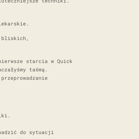
kuteczniejsze techniki.
lekarskie.
 bliskich,
pierwsze starcia w Quick
aczałyśmy taśmą.
 przeprowadzanie
lki.
wadzić do sytuacji