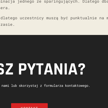
minacja jednego ze sparingujących. Dlatego db
nera.
 dlatego uczestnicy muszą być punktualnie na 
czasie.
Z PYTANIA?
 nami lub skorzystaj z formularza kontaktowego.