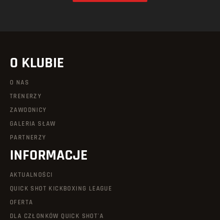
O KLUBIE
O NAS
TRENERZY
ZAWODNICY
GALERIA SŁAW
PARTNERZY
INFORMACJE
AKTUALNOŚCI
QUICK SHOT KICKBOXING LEAGUE
OFERTA
DLA CZŁONKÓW QUICK SHOT'A