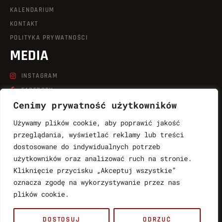
KALENDARIUM
KONTAKT
POLITYKA PRYWATNOŚCI
MEDIA
INSTAGRAM
FACEBOOK
Cenimy prywatność użytkowników
LINKEDIN
TIKTOK
Używamy plików cookie, aby poprawić jakość
YOUTUBE
przeglądania, wyświetlać reklamy lub treści
dostosowane do indywidualnych potrzeb
KONTAKT
użytkowników oraz analizować ruch na stronie.
Kliknięcie przycisku „Akceptuj wszystkie”
LUKASZ.WABNIC@QUICKSHOT.COM.PL
oznacza zgodę na wykorzystywanie przez nas
888764997
plików cookie.
MARTYNA.WABNIC@QUICKSHOT.COM.PL
DOSTOSUJ
ODRZUĆ
783061017