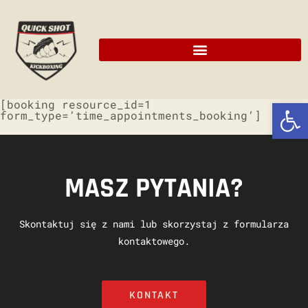
Ot
[booking resource_id=1
form_type=’time_appointments_booking’]
MASZ PYTANIA?
Skontaktuj się z nami lub skorzystaj z formularza
kontaktowego.
KONTAKT