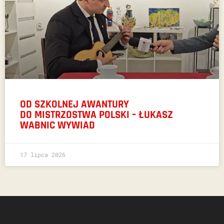
OD SZKOLNEJ AWANTURY
DO MISTRZOSTWA POLSKI – ŁUKASZ
WABNIC WYWIAD
17 lipca 2026