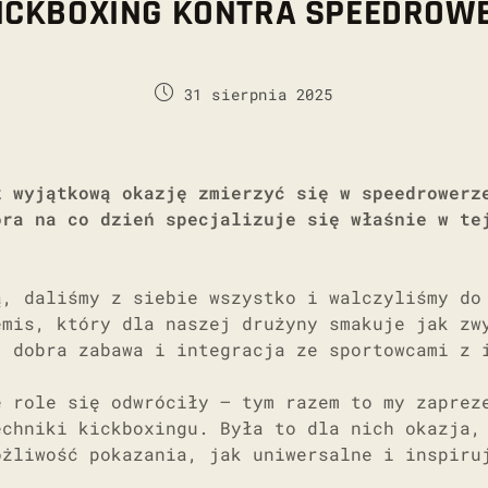
ICKBOXING KONTRA SPEEDROW
31 sierpnia 2025
ł wyjątkową okazję zmierzyć się w speedrowerz
óra na co dzień specjalizuje się właśnie w te
ą, daliśmy z siebie wszystko i walczyliśmy do
emis, który dla naszej drużyny smakuje jak zw
, dobra zabawa i integracja ze sportowcami z 
e role się odwróciły – tym razem to my zaprez
echniki kickboxingu. Była to dla nich okazja,
ożliwość pokazania, jak uniwersalne i inspiru