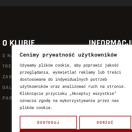
O KLUBIE
INFORMACJ
Cenimy prywatność użytkowników
O NAS
AKTUALNOŚCI
Używamy plików cookie, aby poprawić jakość
TRENERZY
QUICK SHOT KIC
przeglądania, wyświetlać reklamy lub treści
ZAWODNICY
OFERTA
dostosowane do indywidualnych potrzeb
użytkowników oraz analizować ruch na stronie.
GALERIA SŁAW
DLA CZŁONKÓW Q
Kliknięcie przycisku „Akceptuj wszystkie”
PARTNERZY
KALENDARIUM
oznacza zgodę na wykorzystywanie przez nas
plików cookie.
KONTAKT
POLITYKA PRYWA
DOSTOSUJ
ODRZUĆ