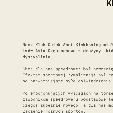
K
Nasz Klub Quick Shot Kickboxing mia
Lwów Avia Częstochowa – drużyny, kt
dyscyplinie.
Choć dla nas speedrower był nowości
Efektem sportowej rywalizacji był r
bo najważniejsze było doświadczenie
Po emocjonujących wyścigach na torz
zawodnikom speedroweru podstawowe t
czegoś zupełnie nowego, a dla nas m
łączenie różnych sportów.