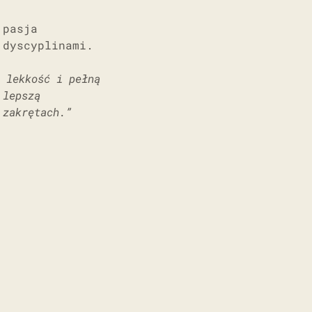
 pasja
 dyscyplinami.
 lekkość i pełną
 lepszą
 zakrętach.”