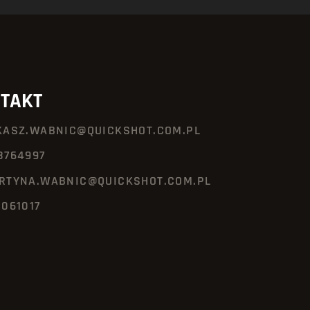
TAKT
KASZ.WABNIC@QUICKSHOT.COM.PL
8764997
RTYNA.WABNIC@QUICKSHOT.COM.PL
3061017