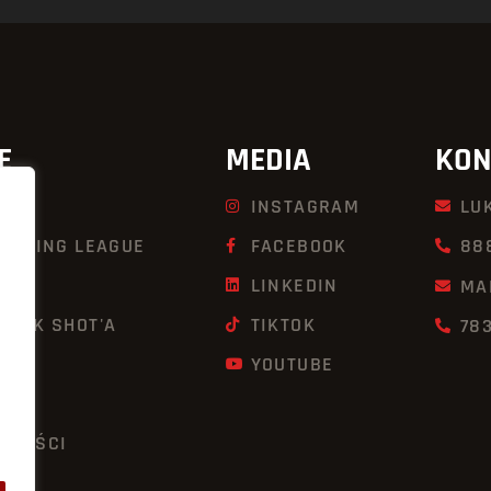
E
MEDIA
KON
INSTAGRAM
LU
KBOXING LEAGUE
FACEBOOK
88
LINKEDIN
MA
UICK SHOT'A
TIKTOK
78
YOUTUBE
TNOŚCI