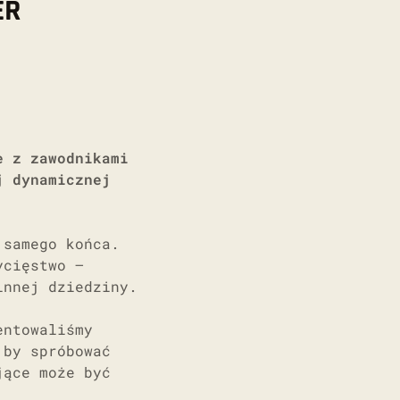
ER
e z zawodnikami
j dynamicznej
 samego końca.
ycięstwo –
innej dziedziny.
entowaliśmy
 by spróbować
jące może być