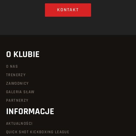
KONTAKT
O KLUBIE
O NAS
TRENERZY
ZAWODNICY
GALERIA SŁAW
PARTNERZY
INFORMACJE
AKTUALNOŚCI
QUICK SHOT KICKBOXING LEAGUE