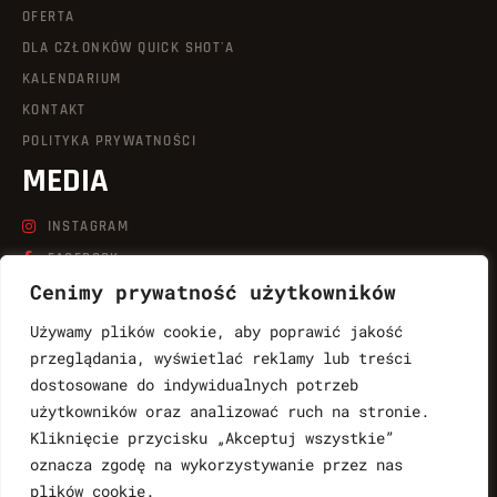
OFERTA
DLA CZŁONKÓW QUICK SHOT'A
KALENDARIUM
KONTAKT
POLITYKA PRYWATNOŚCI
MEDIA
INSTAGRAM
FACEBOOK
Cenimy prywatność użytkowników
LINKEDIN
TIKTOK
Używamy plików cookie, aby poprawić jakość
YOUTUBE
przeglądania, wyświetlać reklamy lub treści
dostosowane do indywidualnych potrzeb
KONTAKT
użytkowników oraz analizować ruch na stronie.
Kliknięcie przycisku „Akceptuj wszystkie”
LUKASZ.WABNIC@QUICKSHOT.COM.PL
oznacza zgodę na wykorzystywanie przez nas
888764997
plików cookie.