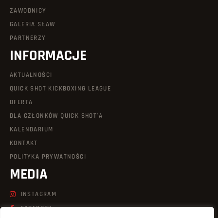
ZAWODNICY
GALERIA SŁAW
PARTNERZY
INFORMACJE
AKTUALNOŚCI
QUICK SHOT KICKBOXING LEAGUE
OFERTA
DLA CZŁONKÓW QUICK SHOT'A
KALENDARIUM
KONTAKT
POLITYKA PRYWATNOŚCI
MEDIA
INSTAGRAM
FACEBOOK