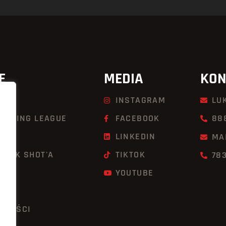
E
MEDIA
KON
INSTAGRAM
LU
KBOXING LEAGUE
FACEBOOK
88
LINKEDIN
MA
UICK SHOT'A
TIKTOK
78
YOUTUBE
TNOŚCI