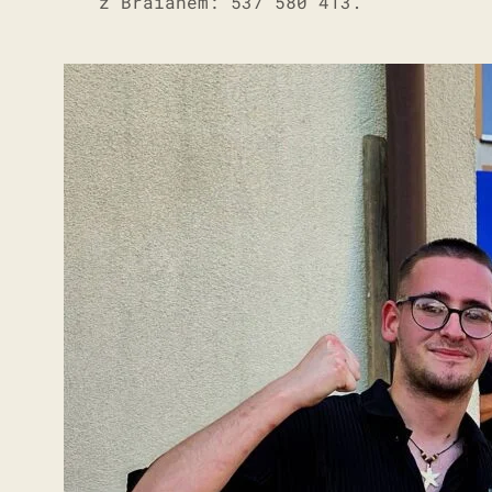
z Braianem: 537 580 413.