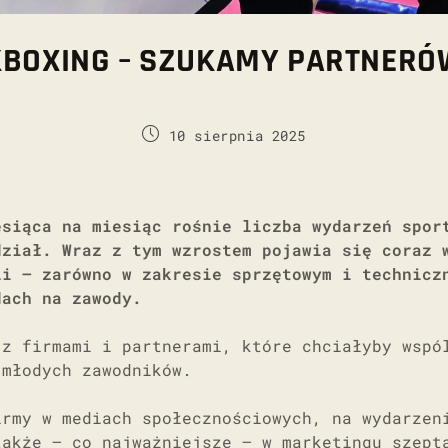
CKBOXING – SZUKAMY PARTNERÓ
10 sierpnia 2025
esiąca na miesiąc rośnie liczba wydarzeń spor
dział. Wraz z tym wzrostem pojawia się coraz 
li – zarówno w zakresie sprzętowym i technicz
dach na zawody.
 z firmami i partnerami, które chciałyby wspó
 młodych zawodników.
irmy w mediach społecznościowych, na wydarzen
także – co najważniejsze – w marketingu szept