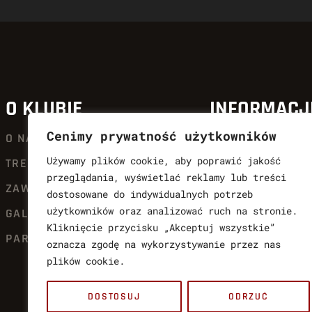
O KLUBIE
INFORMACJ
Cenimy prywatność użytkowników
O NAS
AKTUALNOŚCI
Używamy plików cookie, aby poprawić jakość
TRENERZY
QUICK SHOT KIC
przeglądania, wyświetlać reklamy lub treści
ZAWODNICY
OFERTA
dostosowane do indywidualnych potrzeb
użytkowników oraz analizować ruch na stronie.
GALERIA SŁAW
DLA CZŁONKÓW Q
Kliknięcie przycisku „Akceptuj wszystkie”
PARTNERZY
KALENDARIUM
oznacza zgodę na wykorzystywanie przez nas
plików cookie.
KONTAKT
POLITYKA PRYWA
DOSTOSUJ
ODRZUĆ