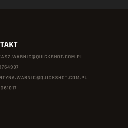
TAKT
KASZ.WABNIC@QUICKSHOT.COM.PL
8764997
RTYNA.WABNIC@QUICKSHOT.COM.PL
3061017