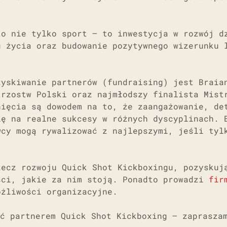
to nie tylko sport – to inwestycja w rozwój d
u życia oraz budowanie pozytywnego wizerunku 
zyskiwanie partnerów (fundraising) jest Braia
trzostw Polski oraz najmłodszy finalista Mist
nięcia są dowodem na to, że zaangażowanie, de
ię na realne sukcesy w różnych dyscyplinach. 
wcy mogą rywalizować z najlepszymi, jeśli tyl
zecz rozwoju Quick Shot Kickboxingu, pozyskuj
ści, jakie za nim stoją. Ponadto prowadzi
fir
ożliwości organizacyjne.
ć partnerem Quick Shot Kickboxing – zaprasza