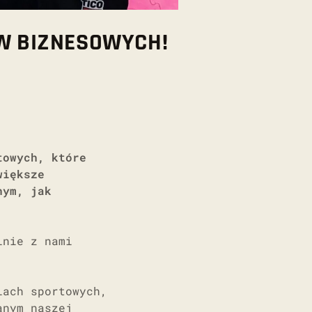
W BIZNESOWYCH!
towych, które
większe
nym, jak
lnie z nami
iach sportowych,
anym naszej