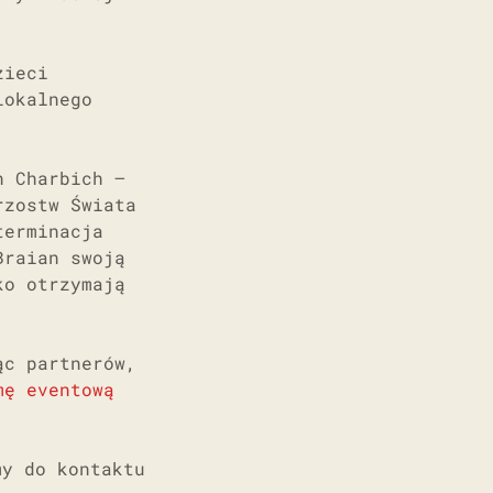
zieci
lokalnego
n Charbich –
rzostw Świata
terminacja
Braian swoją
ko otrzymają
ąc partnerów,
mę eventową
my do kontaktu