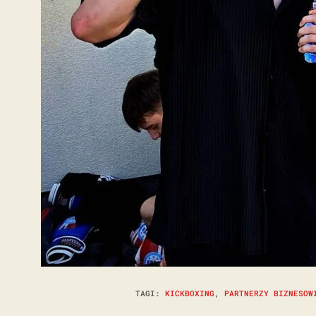
TAGI
:
KICKBOXING
,
PARTNERZY BIZNESOW