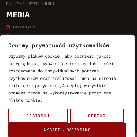
POLITYKA PRYWATNOŚCI
MEDIA
INSTAGRAM
FACEBOOK
Cenimy prywatność użytkowników
LINKEDIN
TIKTOK
Używamy plików cookie, aby poprawić jakość
YOUTUBE
przeglądania, wyświetlać reklamy lub treści
dostosowane do indywidualnych potrzeb
KONTAKT
użytkowników oraz analizować ruch na stronie.
Kliknięcie przycisku „Akceptuj wszystkie”
LUKASZ.WABNIC@QUICKSHOT.COM.PL
oznacza zgodę na wykorzystywanie przez nas
888764997
plików cookie.
MARTYNA.WABNIC@QUICKSHOT.COM.PL
DOSTOSUJ
ODRZUĆ
783061017
PL
AKCEPTUJ WSZYSTKO