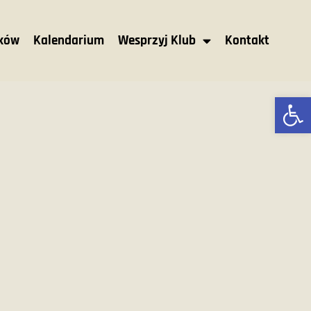
nków
Kalendarium
Wesprzyj Klub
Kontakt
Ot
M