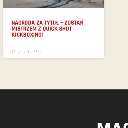
NAGRODA ZA TYTUŁ – ZOSTAŃ
MISTRZEM Z QUICK SHOT
KICKBOXING!
12 grudnia 2024