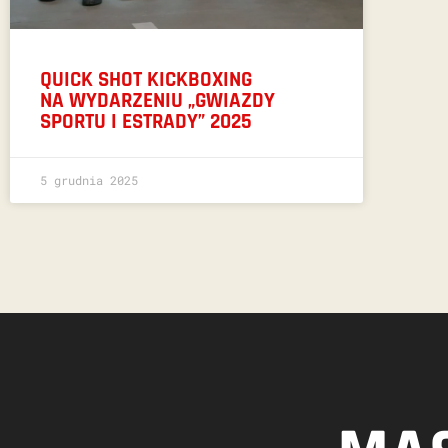
QUICK SHOT KICKBOXING
NA WYDARZENIU „GWIAZDY
SPORTU I ESTRADY” 2025
5 grudnia 2025