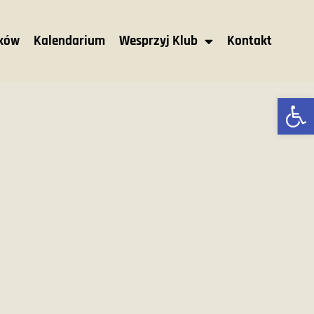
nków
Kalendarium
Wesprzyj Klub
Kontakt
Ot
M