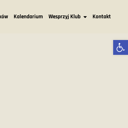
nków
Kalendarium
Wesprzyj Klub
Kontakt
Ot
M