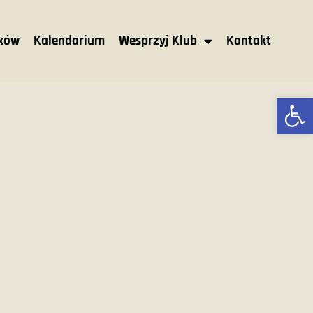
nków
Kalendarium
Wesprzyj Klub
Kontakt
Ot
M