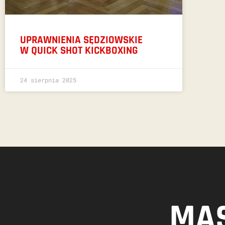
UPRAWNIENIA SĘDZIOWSKIE
W QUICK SHOT KICKBOXING
24 sierpnia 2025
MAS