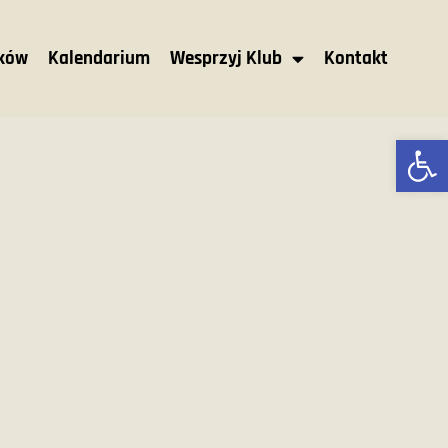
nków
Kalendarium
Wesprzyj Klub
Kontakt
Ot
M