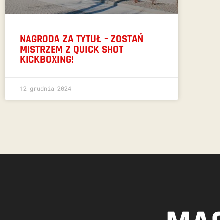
NAGRODA ZA TYTUŁ – ZOSTAŃ
MISTRZEM Z QUICK SHOT
KICKBOXING!
12 grudnia 2024