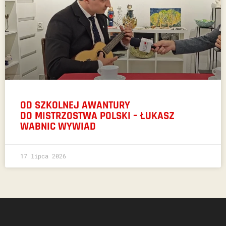
OD SZKOLNEJ AWANTURY
DO MISTRZOSTWA POLSKI – ŁUKASZ
WABNIC WYWIAD
17 lipca 2026