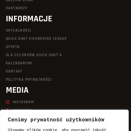
GALERIA SŁAW
PARTNERZY
INFORMACJE
AKTUALNOŚCI
QUICK SHOT KICKBOXING LEAGUE
OFERTA
DLA CZŁONKÓW QUICK SHOT'A
KALENDARIUM
KONTAKT
POLITYKA PRYWATNOŚCI
MEDIA
INSTAGRAM
FACEBOOK
Cenimy prywatność użytkowników
LINKEDIN
TIKTOK
Używamy plików cookie, aby poprawić jakość