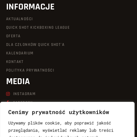
INFORMACJE
AKTUALNOŚCI
QUICK SHOT KICKBOXING LEAGUE
OFERTA
DLA CZŁONKÓW QUICK SHOT'A
KALENDARIUM
KONTAKT
POLITYKA PRYWATNOŚCI
MEDIA
INSTAGRAM
FACEBOOK
Cenimy prywatność użytkowników
LINKEDIN
TIKTOK
Używamy plików cookie, aby poprawić jakość
YOUTUBE
przeglądania, wyświetlać reklamy lub treści