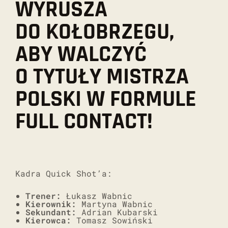
WYRUSZA
DO KOŁOBRZEGU,
ABY WALCZYĆ
O TYTUŁY MISTRZA
POLSKI W FORMULE
FULL CONTACT!
Kadra Quick Shot’a:
Trener:
Łukasz Wabnic
Kierownik:
Martyna Wabnic
Sekundant:
Adrian Kubarski
Kierowca:
Tomasz Sowiński