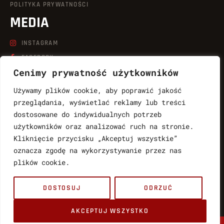
POLITYKA PRYWATNOŚCI
MEDIA
INSTAGRAM
FACEBOOK
Cenimy prywatność użytkowników
LINKEDIN
TIKTOK
Używamy plików cookie, aby poprawić jakość
YOUTUBE
przeglądania, wyświetlać reklamy lub treści
dostosowane do indywidualnych potrzeb
KONTAKT
użytkowników oraz analizować ruch na stronie.
Kliknięcie przycisku „Akceptuj wszystkie”
LUKASZ.WABNIC@QUICKSHOT.COM.PL
oznacza zgodę na wykorzystywanie przez nas
888764997
plików cookie.
MARTYNA.WABNIC@QUICKSHOT.COM.PL
DOSTOSUJ
ODRZUĆ
783061017
PL
AKCEPTUJ WSZYSTKO