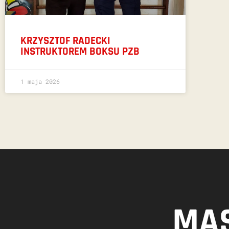
KRZYSZTOF RADECKI
INSTRUKTOREM BOKSU PZB
1 maja 2026
MAS