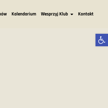
nków
Kalendarium
Wesprzyj Klub
Kontakt
Ot
M