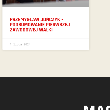
PRZEMYSŁAW JOŃCZYK –
PODSUMOWANIE PIERWSZEJ
ZAWODOWEJ WALKI
1 lipca 2024