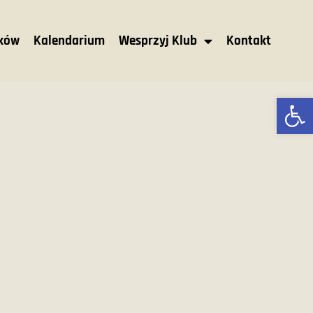
nków
Kalendarium
Wesprzyj Klub
Kontakt
Ot
M