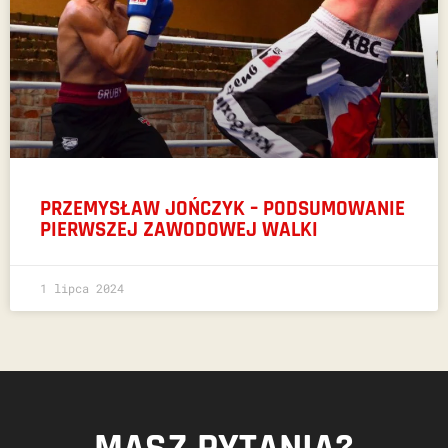
PRZEMYSŁAW JOŃCZYK – PODSUMOWANIE
PIERWSZEJ ZAWODOWEJ WALKI
1 lipca 2024