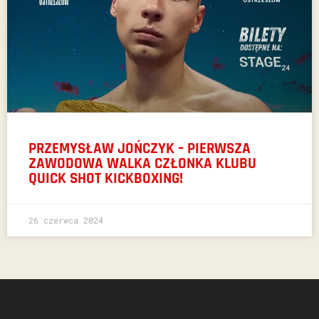
PRZEMYSŁAW JOŃCZYK – PIERWSZA
ZAWODOWA WALKA CZŁONKA KLUBU
QUICK SHOT KICKBOXING!
26 czerwca 2024