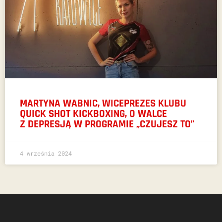
MARTYNA WABNIC, WICEPREZES KLUBU
QUICK SHOT KICKBOXING, O WALCE
Z DEPRESJĄ W PROGRAMIE „CZUJESZ TO”
4 września 2024