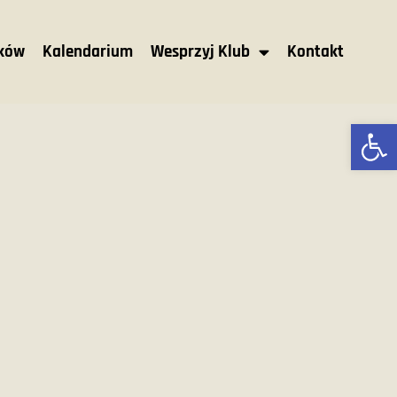
nków
Kalendarium
Wesprzyj Klub
Kontakt
Ot
M