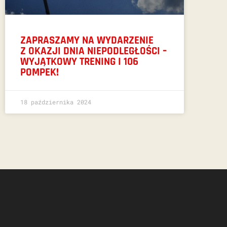
ZAPRASZAMY NA WYDARZENIE
Z OKAZJI DNIA NIEPODLEGŁOŚCI –
WYJĄTKOWY TRENING I 106
POMPEK!
18 października 2024