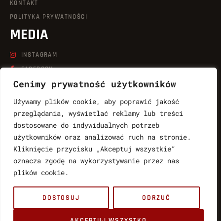
KONTAKT
POLITYKA PRYWATNOŚCI
MEDIA
INSTAGRAM
FACEBOOK
Cenimy prywatność użytkowników
LINKEDIN
TIKTOK
Używamy plików cookie, aby poprawić jakość
YOUTUBE
przeglądania, wyświetlać reklamy lub treści
dostosowane do indywidualnych potrzeb
KONTAKT
użytkowników oraz analizować ruch na stronie.
Kliknięcie przycisku „Akceptuj wszystkie”
LUKASZ.WABNIC@QUICKSHOT.COM.PL
oznacza zgodę na wykorzystywanie przez nas
888764997
plików cookie.
MARTYNA.WABNIC@QUICKSHOT.COM.PL
DOSTOSUJ
ODRZUĆ
783061017
PL
AKCEPTUJ WSZYSTKO