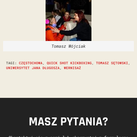
Tomasz Wójciak
TAGI
:
CZĘSTOCHOWA
,
QUICK SHOT KICKBOXING
,
TOMASZ SĘTOWSKI
,
UNIWERSYTET JANA DŁUGOSZA
,
WERNISAŻ
MASZ PYTANIA?