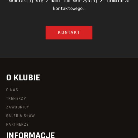
Skontaktuj się z nami lub skorzystaj z formularza
kontaktowego.
KONTAKT
O KLUBIE
O NAS
TRENERZY
ZAWODNICY
GALERIA SŁAW
PARTNERZY
INFORMACJE