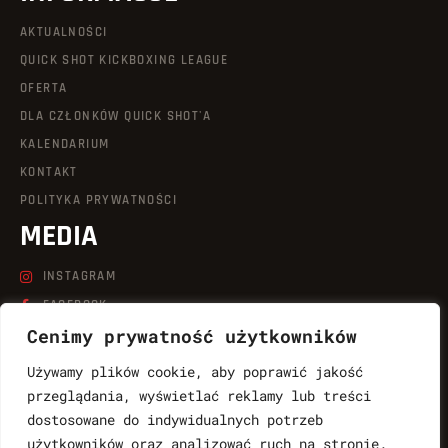
AKTUALNOŚCI
QUICK SHOT KICKBOXING LEAGUE
OFERTA
DLA CZŁONKÓW QUICK SHOT'A
KALENDARIUM
KONTAKT
POLITYKA PRYWATNOŚCI
MEDIA
INSTAGRAM
FACEBOOK
Cenimy prywatność użytkowników
LINKEDIN
TIKTOK
Używamy plików cookie, aby poprawić jakość
YOUTUBE
przeglądania, wyświetlać reklamy lub treści
dostosowane do indywidualnych potrzeb
KONTAKT
użytkowników oraz analizować ruch na stronie.