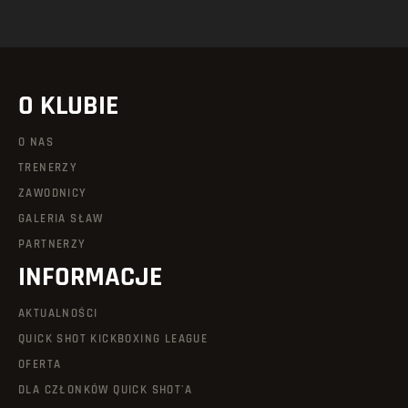
O KLUBIE
O NAS
TRENERZY
ZAWODNICY
GALERIA SŁAW
PARTNERZY
INFORMACJE
AKTUALNOŚCI
QUICK SHOT KICKBOXING LEAGUE
OFERTA
DLA CZŁONKÓW QUICK SHOT'A