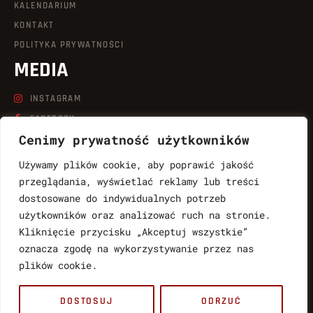
KALENDARIUM
KONTAKT
POLITYKA PRYWATNOŚCI
MEDIA
INSTAGRAM
FACEBOOK
Cenimy prywatność użytkowników
LINKEDIN
TIKTOK
Używamy plików cookie, aby poprawić jakość
YOUTUBE
przeglądania, wyświetlać reklamy lub treści
dostosowane do indywidualnych potrzeb
KONTAKT
użytkowników oraz analizować ruch na stronie.
Kliknięcie przycisku „Akceptuj wszystkie”
LUKASZ.WABNIC@QUICKSHOT.COM.PL
oznacza zgodę na wykorzystywanie przez nas
888764997
plików cookie.
MARTYNA.WABNIC@QUICKSHOT.COM.PL
DOSTOSUJ
ODRZUĆ
783061017